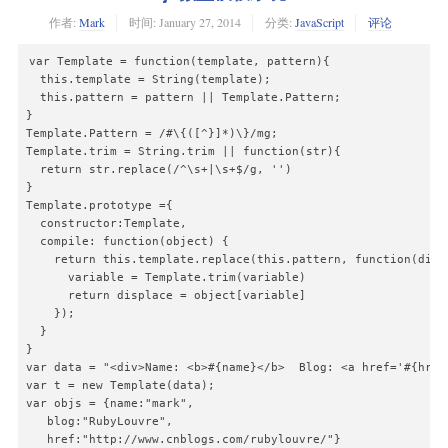
作者:
Mark
时间:
January 27, 2014
分类:
JavaScript
评论
var Template = function(template, pattern){

  this.template = String(template);

  this.pattern = pattern || Template.Pattern;

}

Template.Pattern = /#\{([^}]*)\}/mg;

Template.trim = String.trim || function(str){

  return str.replace(/^\s+|\s+$/g, '')

}

Template.prototype ={

  constructor:Template,

  compile: function(object) {

    return this.template.replace(this.pattern, function(displ
      variable = Template.trim(variable)

      return displace = object[variable]

    });

  }

}

var data = "<div>Name: <b>#{name}</b>  Blog: <a href='#{href}
var t = new Template(data);

var objs = {name:"mark",

   blog:"RubyLouvre",

   href:"http://www.cnblogs.com/rubylouvre/"}
