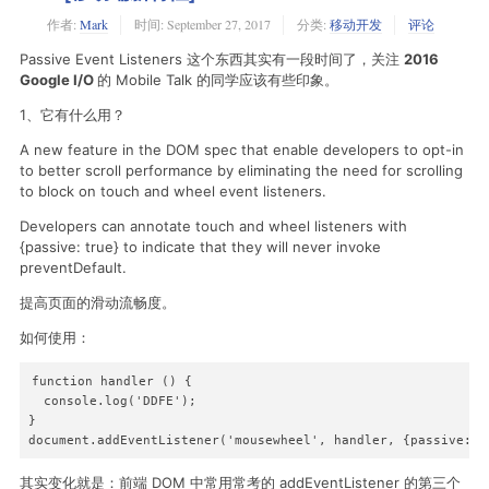
作者:
Mark
时间:
September 27, 2017
分类:
移动开发
评论
Passive Event Listeners 这个东西其实有一段时间了，关注
2016
Google I/O
的 Mobile Talk 的同学应该有些印象。
1、它有什么用？
A new feature in the DOM spec that enable developers to opt-in
to better scroll performance by eliminating the need for scrolling
to block on touch and wheel event listeners.
Developers can annotate touch and wheel listeners with
{passive: true} to indicate that they will never invoke
preventDefault.
提高页面的滑动流畅度。
如何使用：
function handler () {

  console.log('DDFE');

}

其实变化就是：前端 DOM 中常用常考的 addEventListener 的第三个