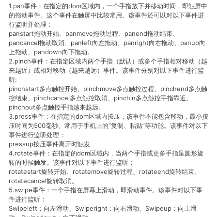
1.pan事件：在指定的dom区域内，一个手指放下并移动时间，即触屏中
的拖动事件。这个事件在触屏中比较常用。该事件还可以对以下事件进
行监听并处理：
panstart拖动开始、panmove拖动过程、panend拖动结束、
pancancel拖动取消、panleft向左拖动、panright向右拖动、panup向
上拖动、pandown向下拖动。
2.pinch事件：在指定区域内两个手指（默认）或多个手指相对移动（越
来越近）或相对移动（越来越远）事件。该事件分别对以下事件进行监
听:
pinchstart多点触控开始、pinchmove多点触控过程、pinchend多点触
控结束、pinchcancel多点触控取消、pinchin多点触控手指靠近、
pinchout多点触控手指越来越远。
3.press事件：在指定的dom区域内按压，该事件不能包含移动，最小按
压时间为500毫秒。常用于手机上的“复制、粘贴”等功能。该事件对以下
事件进行监听处理：
pressup按压事件离开时触发
4.rotate事件：在指定的dom区域内，当两个手指或更多手指呈圆形旋
转的时候触发。该事件对以下事件进行监听：
rotatestart旋转开始、rotatemove旋转过程、rotateend旋转结束、
rotatecancel旋转取消。
5.swipe事件：一个手指在屏幕上滑动，即滑动事件。该事件对以下事
件进行监听：
Swipeleft：向左滑动、Swiperight：向右滑动、Swipeup：向上滑