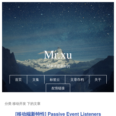
Mr.xu
简单才是最好的
首页
文集
标签云
文章存档
关于
友情链接
分类 移动开发 下的文章
[移动端新特性] Passive Event Listeners