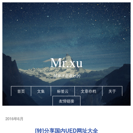
Mr.xu
简单才是最好的
首页
文集
标签云
文章存档
关于
友情链接
2016年6月
[转]分享国内UED网址大全