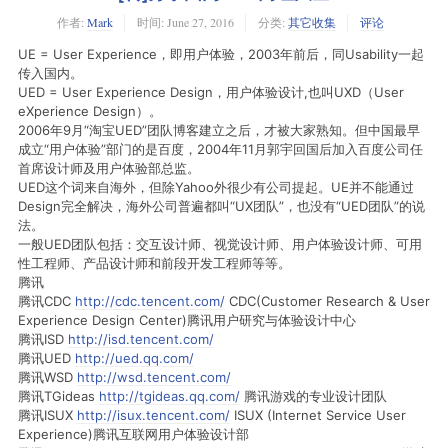
作者:
Mark
时间:
June 27, 2016
分类:
其它收集
评论
UE = User Experience，即用户体验，2003年前后，同Usability一起
传入国内。
UED = User Experience Design，用户体验设计,也叫UXD（User
eXperience Design）。
2006年9月“淘宝UED”团队博客建立之后，才被大家熟知。但中国最早
成立“用户体验”部门的是百度，2004年11月郭宇回国后加入百度公司任
首席设计师及用户体验部总监。
UED这个词来自海外，但除Yahoo外很少有公司提起。UE并不能通过
Design完全解决，海外公司普遍都叫“UX团队”，也没有“UED团队”的说
法。
一般UED团队包括：交互设计师、视觉设计师、用户体验设计师、可用
性工程师、产品设计师和前段开发工程师等等。
腾讯
腾讯CDC
http://cdc.tencent.com/
CDC(Customer Research & User
Experience Design Center)腾讯用户研究与体验设计中心
腾讯ISD
http://isd.tencent.com/
腾讯UED
http://ued.qq.com/
腾讯WSD
http://wsd.tencent.com/
腾讯TGideas
http://tgideas.qq.com/
腾讯游戏的专业设计团队
腾讯ISUX
http://isux.tencent.com/
ISUX (Internet Service User
Experience)腾讯互联网用户体验设计部