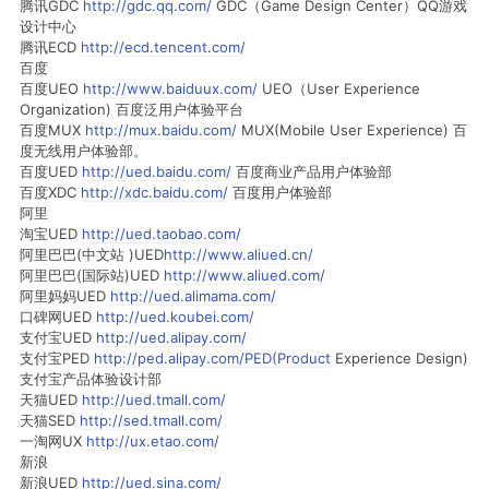
腾讯GDC
http://gdc.qq.com/
GDC（Game Design Center）QQ游戏
设计中心
腾讯ECD
http://ecd.tencent.com/
百度
百度UEO
http://www.baiduux.com/
UEO（User Experience
Organization) 百度泛用户体验平台
百度MUX
http://mux.baidu.com/
MUX(Mobile User Experience) 百
度无线用户体验部。
百度UED
http://ued.baidu.com/
百度商业产品用户体验部
百度XDC
http://xdc.baidu.com/
百度用户体验部
阿里
淘宝UED
http://ued.taobao.com/
阿里巴巴(中文站 )UED
http://www.aliued.cn/
阿里巴巴(国际站)UED
http://www.aliued.com/
阿里妈妈UED
http://ued.alimama.com/
口碑网UED
http://ued.koubei.com/
支付宝UED
http://ued.alipay.com/
支付宝PED
http://ped.alipay.com/PED(Product
Experience Design)
支付宝产品体验设计部
天猫UED
http://ued.tmall.com/
天猫SED
http://sed.tmall.com/
一淘网UX
http://ux.etao.com/
新浪
新浪UED
http://ued.sina.com/