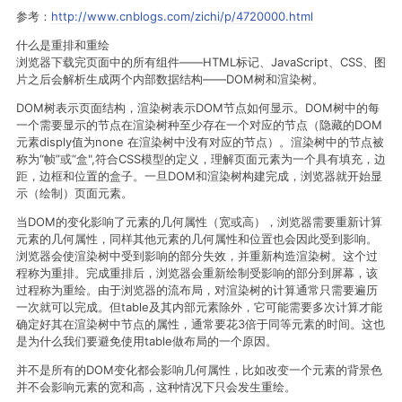
参考：
http://www.cnblogs.com/zichi/p/4720000.html
什么是重排和重绘
浏览器下载完页面中的所有组件——HTML标记、JavaScript、CSS、图
片之后会解析生成两个内部数据结构——DOM树和渲染树。
DOM树表示页面结构，渲染树表示DOM节点如何显示。DOM树中的每
一个需要显示的节点在渲染树种至少存在一个对应的节点（隐藏的DOM
元素disply值为none 在渲染树中没有对应的节点）。渲染树中的节点被
称为“帧”或“盒",符合CSS模型的定义，理解页面元素为一个具有填充，边
距，边框和位置的盒子。一旦DOM和渲染树构建完成，浏览器就开始显
示（绘制）页面元素。
当DOM的变化影响了元素的几何属性（宽或高），浏览器需要重新计算
元素的几何属性，同样其他元素的几何属性和位置也会因此受到影响。
浏览器会使渲染树中受到影响的部分失效，并重新构造渲染树。这个过
程称为重排。完成重排后，浏览器会重新绘制受影响的部分到屏幕，该
过程称为重绘。由于浏览器的流布局，对渲染树的计算通常只需要遍历
一次就可以完成。但table及其内部元素除外，它可能需要多次计算才能
确定好其在渲染树中节点的属性，通常要花3倍于同等元素的时间。这也
是为什么我们要避免使用table做布局的一个原因。
并不是所有的DOM变化都会影响几何属性，比如改变一个元素的背景色
并不会影响元素的宽和高，这种情况下只会发生重绘。