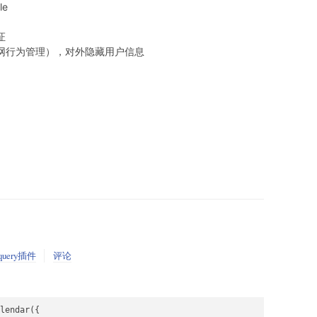
e
证
网行为管理），对外隐藏用户信息
jquery插件
评论
lendar({
