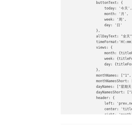
                buttonText: {

                    today: '今天',

                    month: '月',

                    week: '周',

                    day: '日'

                },

                allDayText: "全天",
                timeFormat:'H(:mm)
                views: {

                    month: {titleF
                    week: {titleFo
                    day: {titleFor
                },

                monthNames: ["1",
                monthNamesShort: 
                dayNames: ["
                dayNamesShor
                header: {

                    left: 'prev,ne
                    center: 'title
                    right: 'month,
                },

                defaultDate: '2018
                navLinks: false, 