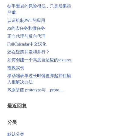
字
徒手攀岩的风险很低，只是后果很
严重
认证机制JWT的应用
JS的宏任务和微任务
正向代理与反向代理
FullCalendar中文汉化
还在疑惑并发和并行？
如何创建一个高度自适应的textarea
拖拽实例
移动端表单过长时键盘弹起挡住输
入框解决办法
JS原型链 prototype与__proto__
最近回复
分类
默认分类