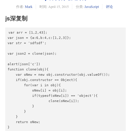
作者:
Mark
时间:
April 15, 2015
分类:
JavaScript
评论
js深复制
var arr = [1,2,43];

var json = {a:6,b:4,c:[1,2,3]};

var str = 'sdfsdf';

var json2 = clone(json);

alert(json['c'])

function clone(obj){

    var oNew = new obj.constructor(obj.valueOf());

    if(obj.constructor == Object){

        for(var i in obj){

            oNew[i] = obj[i];

            if(typeof(oNew[i]) == 'object'){

                    clone(oNew[i]);

            }

        }

    }

    return oNew;

}