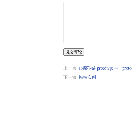
                    if (scrollTop
                        newPaddin
                        if (pageH
                            newPa
                        }

                        pageConte
                    }

提交评论
                    pageContent.sc
                }

上一篇:
JS原型链 prototype与__proto__
            }

下一篇:
拖拽实例
            function _keyboard_clo
               if (p.input && p.i
            }

            return p;

        }
