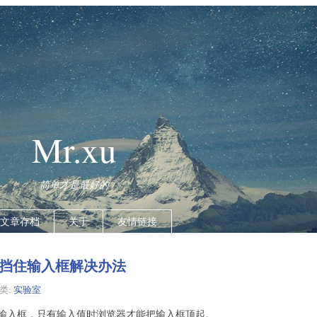
Mr.xu
简单才是最好的
文章存档
关于
友情链接
挡住输入框解决办法
类:
实验室
输入框，只有输入值时浏览器才能把输入框顶起。