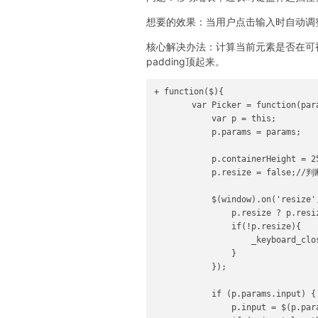
想要的效果：当用户点击输入时自动调
核心解决办法：计算当前元素是否在可
padding顶起来。
+ function($){

        var Picker = function(para
            var p = this;

            p.params = params;

            p.containerHeight =
            p.resize = false
            $(window).on('resize',
                p.resize ? p.resi
                if(!p.resize){

                    _keyboard_clos
                }

            });

            if (p.params.input) {

                p.input = $(p.para