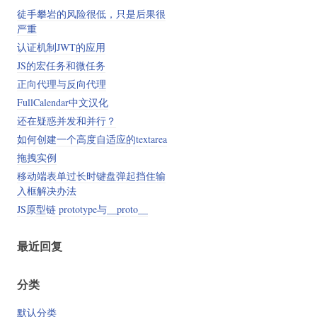
字
徒手攀岩的风险很低，只是后果很
严重
认证机制JWT的应用
JS的宏任务和微任务
正向代理与反向代理
FullCalendar中文汉化
还在疑惑并发和并行？
如何创建一个高度自适应的textarea
拖拽实例
移动端表单过长时键盘弹起挡住输
入框解决办法
JS原型链 prototype与__proto__
最近回复
分类
默认分类