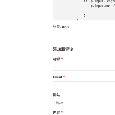
                if (p.input.length
                    p.input.on('cl
                }

            }

标签: none
            function _keyboard_ope
                e.preventDefault()
添加新评论
                var pageContent =
称呼
                if (pageContent.le
                var paddingTop   
                    paddingBottom
Email
                    pageHeight   
                    pageScrollHei
                    inputTop     
网站
                    newPaddingBott
                    scrollTop;

                if (inputTop > pag
内容
                    scrollTop = p