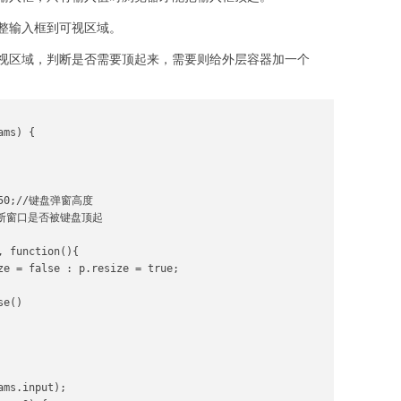
整输入框到可视区域。
视区域，判断是否需要顶起来，需要则给外层容器加一个
ms) {

 250;//键盘弹窗高度

;//判断窗口是否被键盘顶起

 function(){

ze = false : p.resize = true;

e()

ms.input);
