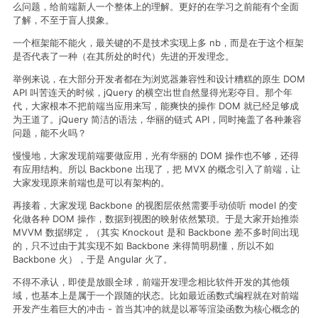
么问题，给前端新人一个整体上的理解。更好的在学习之前能有个全面
了解，不至于盲人摸象。
一个框架能不能火，最关键的不是技术实现上多 nb，而是在于这个框架
是否代表了一种（在其所处的时代）先进的开发理念。
举例来说，在大部分开发者都在为浏览器兼容性和设计糟糕的原生 DOM
API 叫苦连天的时候，jQuery 的横空出世自然显得光彩夺目。那个年
代，大家根本不把前端当应用来写，能爽快的操作 DOM 就已经足够成
为王道了。jQuery 简洁的语法，华丽的链式 API，同时掩盖了各种兼容
问题，能不火吗？
慢慢地，大家发现前端要做应用，光有华丽的 DOM 操作也不够，还得
有应用结构。所以 Backbone 出现了，把 MVX 的概念引入了前端，让
大家发现原来前端也是可以有架构的。
再接着，大家发现 Backbone 的视图层依然需要手动侦听 model 的变
化做各种 DOM 操作，数据到视图的映射依然繁琐。于是大家开始推崇
MVVM 数据绑定，（其实 Knockout 是和 Backbone 差不多时间出现
的，只不过由于其实现不如 Backbone 来得简明易懂，所以不如
Backbone 火），于是 Angular 火了。
不得不承认，即使是放眼全球，前端开发理念相比软件开发的其他领
域，也基本上是属于一个跟随的状态。比如最近函数式编程就在对前端
开发产生着巨大的冲击 - 首当其冲的就是以幂等渲染函数为核心概念的