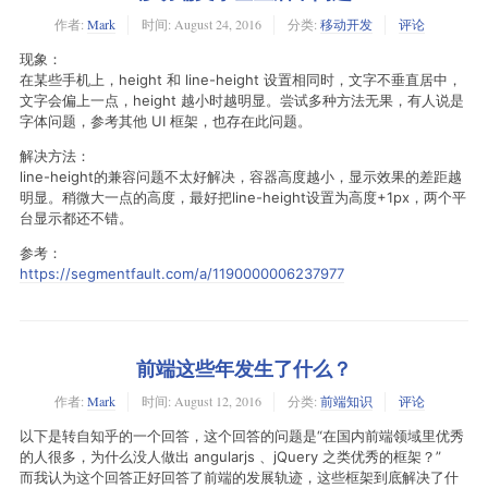
作者:
Mark
时间:
August 24, 2016
分类:
移动开发
评论
现象：
在某些手机上，height 和 line-height 设置相同时，文字不垂直居中，
文字会偏上一点，height 越小时越明显。尝试多种方法无果，有人说是
字体问题，参考其他 UI 框架，也存在此问题。
解决方法：
line-height的兼容问题不太好解决，容器高度越小，显示效果的差距越
明显。稍微大一点的高度，最好把line-height设置为高度+1px，两个平
台显示都还不错。
参考：
https://segmentfault.com/a/1190000006237977
前端这些年发生了什么？
作者:
Mark
时间:
August 12, 2016
分类:
前端知识
评论
以下是转自知乎的一个回答，这个回答的问题是“在国内前端领域里优秀
的人很多，为什么没人做出 angularjs 、jQuery 之类优秀的框架？”
而我认为这个回答正好回答了前端的发展轨迹，这些框架到底解决了什