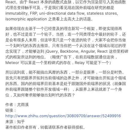
React。由于 React 本身的函数式血脉，以它作为渲染层引入其他函数
式理念变得触手可及，于是我们看见现在国外前端在研究的都是
immutability, FRP, uni-directional data flow, stateless stores,
isomorphic application 之类看上去高大上的话题。
如果你现在去基于一个已经普及的理念新写一个框架，即使实现得再
好，也不过是造了一个轮子。当然，造一个同类理念中最好的轮子，还
是会有很多人来用，但这毕竟只是一个改进的轮子，大家不会把你当做
一个划时代的东西去推崇。只有当你把一个从没在这个领域出现过的理
念实现了，才能够达到 jQuery, Backbone, Angular, React 这些里程碑
式的框架所达到的地位。（顺便广告下，在前后端数据通信这块，
Meteor 可以算是一个里程碑式的存在，Relay 可能是下一个）
所以说到底，能不能搞出风靡的东西，一部分是眼界，一部分是时势。
首先只有把眼界开拓到当前领域的边界之外，才可能做出开拓这个领域
的东西。国内的前端界目前基本是处于跟随国外前端界的状况（就像国
外前端界跟随整个软件开发领域一样），从眼界上来说就差了一个身
位，又如何奢求能够做出划时代的东西？
作者：尤雨溪
链接：
http://www.zhihu.com/question/30809709/answer/52499916
来源：知乎
著作权归作者所有，转载请联系作者获得授权。